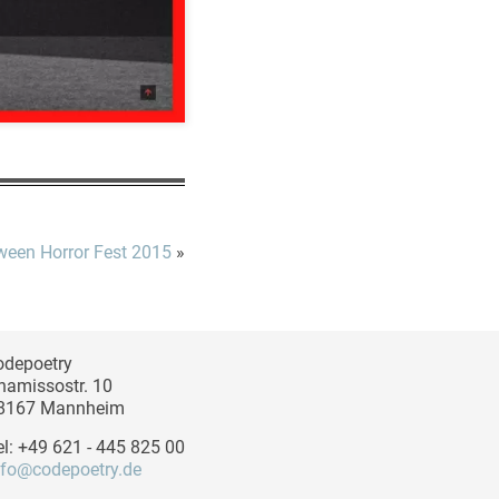
ween Horror Fest 2015
»
odepoetry
hamissostr. 10
8167 Mannheim
el: +49 621 - 445 825 00
nfo@codepoetry.de