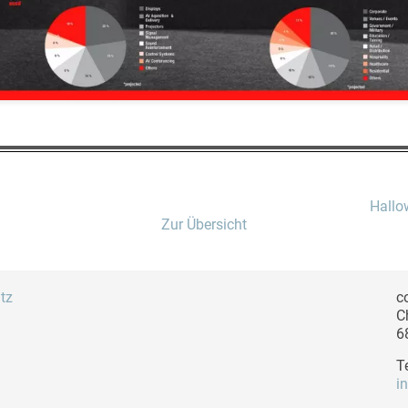
Hallo
Zur Übersicht
tz
c
C
6
T
i