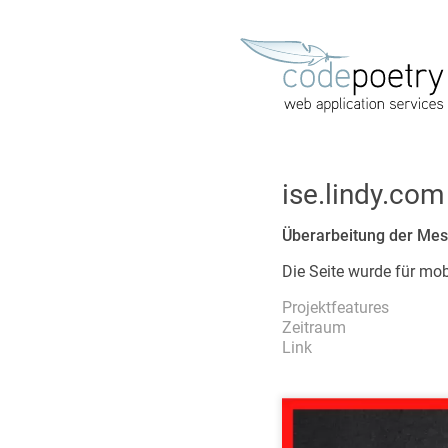
Startseite
Referenz
Leistung
ise.lindy.com
Support
Überarbeitung der Mess
Impress
Die Seite wurde für mobi
Datensch
Projektfeatures
Zeitraum
Link