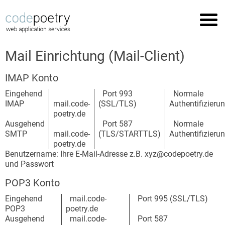
Startseite
Referenzen
Mail Einrichtung (Mail-Client)
Leistungen
IMAP Konto
Support
Eingehend
Port 993
Normale
Impressum
IMAP
mail.code-
(SSL/TLS)
Authentifizieru
poetry.de
Datenschutz
Ausgehend
Port 587
Normale
SMTP
mail.code-
(TLS/STARTTLS)
Authentifizieru
poetry.de
Benutzername: Ihre E-Mail-Adresse z.B. xyz@codepoetry.de
und Passwort
POP3 Konto
Eingehend
mail.code-
Port 995 (SSL/TLS)
POP3
poetry.de
Ausgehend
mail.code-
Port 587