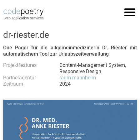
Startseite
Referenzen
dr-riester.de
Leistungen
One Pager für die allgemeinmedizinerin Dr. Riester mit
Support
automatischem Tool zur Urlaubszeitverwaltung
Impressum
Projektfeatures
Content-Management System,
Responsive Design
Datenschutz
Partneragentur
raum mannheim
Zeitraum
2024